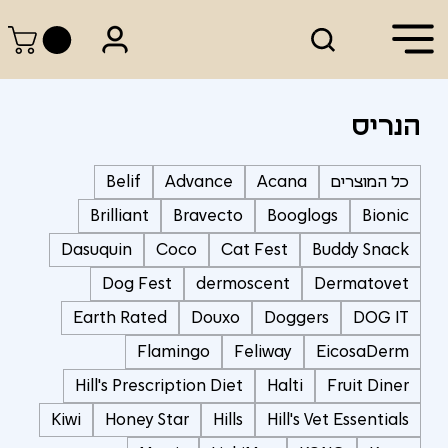
הנריס
כל המוצרים
Acana
Advance
Belif
Brilliant
Bravecto
Booglogs
Bionic
Dasuquin
Coco
Cat Fest
Buddy Snack
Dog Fest
dermoscent
Dermatovet
Earth Rated
Douxo
Doggers
DOG IT
Flamingo
Feliway
EicosaDerm
Hill's Prescription Diet
Halti
Fruit Diner
Kiwi
Honey Star
Hills
Hill's Vet Essentials