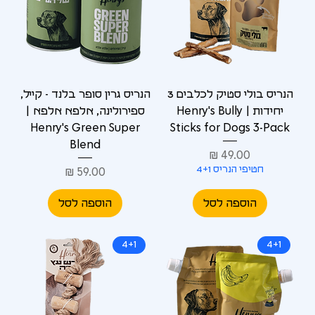
הנריס בולי סטיק לכלבים 3
הנריס גרין סופר בלנד - קייל,
יחידות | Henry's Bully
ספירולינה, אלפא אלפא |
Henry's Green Super
Sticks for Dogs 3-Pack
Blend
מחיר
חטיפי הנריס 4+1
מחיר
הוספה לסל
הוספה לסל
4+1
4+1