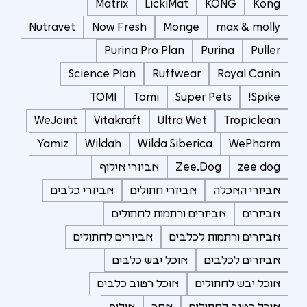
Matrix
LickiMat
KONG
Kong
Nutravet
Now Fresh
Monge
max & molly
Purina Pro Plan
Purina
Puller
Science Plan
Ruffwear
Royal Canin
TOMI
Tomi
Super Pets
Spike!
WeJoint
Vitakraft
Ultra Wet
Tropiclean
Yamiz
Wildah
Wilda Siberica
WePharm
zee dog
Zee.Dog
אביזרי אילוף
אביזרי האכלה
אביזרי חתולים
אביזרי כלבים
אביזרים
אביזרים ורתמות לחתולים
אביזרים ורתמות לכלבים
אביזרים לחתולים
אביזרים לכלבים
אוכל יבש כלבים
אוכל יבש לחתולים
אוכל רטוב כלבים
אוכל רטוב לחתולים
אחר
אילוף