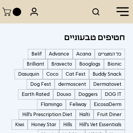
חטיפים טבעוניים
כל המוצרים
Acana
Advance
Belif
Brilliant
Bravecto
Booglogs
Bionic
Dasuquin
Coco
Cat Fest
Buddy Snack
Dog Fest
dermoscent
Dermatovet
Earth Rated
Douxo
Doggers
DOG IT
Flamingo
Feliway
EicosaDerm
Hill's Prescription Diet
Halti
Fruit Diner
Kiwi
Honey Star
Hills
Hill's Vet Essentials