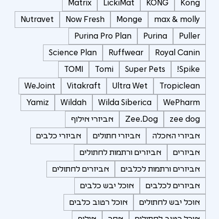
Matrix
LickiMat
KONG
Kong
Nutravet
Now Fresh
Monge
max & molly
Purina Pro Plan
Purina
Puller
Science Plan
Ruffwear
Royal Canin
TOMI
Tomi
Super Pets
Spike!
WeJoint
Vitakraft
Ultra Wet
Tropiclean
Yamiz
Wildah
Wilda Siberica
WePharm
zee dog
Zee.Dog
אביזרי אילוף
אביזרי האכלה
אביזרי חתולים
אביזרי כלבים
אביזרים
אביזרים ורתמות לחתולים
אביזרים ורתמות לכלבים
אביזרים לחתולים
אביזרים לכלבים
אוכל יבש כלבים
אוכל יבש לחתולים
אוכל רטוב כלבים
אוכל רטוב לחתולים
אחר
אילוף