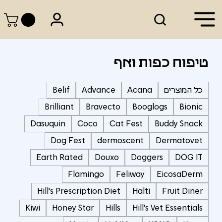
טיפוח כפות ואף
כל המוצרים
Acana
Advance
Belif
Brilliant
Bravecto
Booglogs
Bionic
Dasuquin
Coco
Cat Fest
Buddy Snack
Dog Fest
dermoscent
Dermatovet
Earth Rated
Douxo
Doggers
DOG IT
Flamingo
Feliway
EicosaDerm
Hill's Prescription Diet
Halti
Fruit Diner
Kiwi
Honey Star
Hills
Hill's Vet Essentials