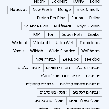
Matrix
LickiMat
KONG
Kong
Nutravet
Now Fresh
Monge
max & molly
Purina Pro Plan
Purina
Puller
Science Plan
Ruffwear
Royal Canin
TOMI
Tomi
Super Pets
Spike!
WeJoint
Vitakraft
Ultra Wet
Tropiclean
Yamiz
Wildah
Wilda Siberica
WePharm
zee dog
Zee.Dog
אביזרי אילוף
אביזרי האכלה
אביזרי חתולים
אביזרי כלבים
אביזרים
אביזרים ורתמות לחתולים
אביזרים ורתמות לכלבים
אביזרים לחתולים
אביזרים לכלבים
אוכל יבש כלבים
אוכל יבש לחתולים
אוכל רטוב כלבים
אוכל רטוב לחתולים
אחר
אילוף