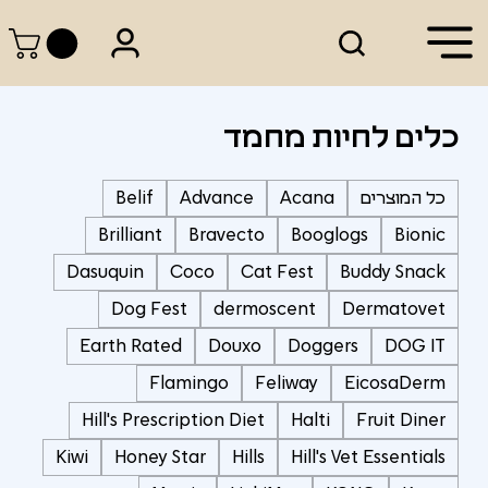
כלים לחיות מחמד
כל המוצרים
Acana
Advance
Belif
Brilliant
Bravecto
Booglogs
Bionic
Dasuquin
Coco
Cat Fest
Buddy Snack
Dog Fest
dermoscent
Dermatovet
Earth Rated
Douxo
Doggers
DOG IT
Flamingo
Feliway
EicosaDerm
Hill's Prescription Diet
Halti
Fruit Diner
Kiwi
Honey Star
Hills
Hill's Vet Essentials