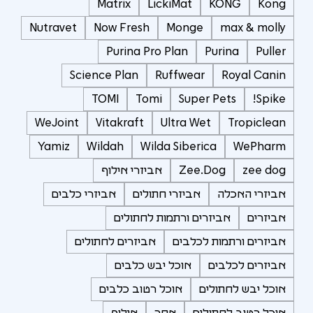
Matrix
LickiMat
KONG
Kong
Nutravet
Now Fresh
Monge
max & molly
Purina Pro Plan
Purina
Puller
Science Plan
Ruffwear
Royal Canin
TOMI
Tomi
Super Pets
Spike!
WeJoint
Vitakraft
Ultra Wet
Tropiclean
Yamiz
Wildah
Wilda Siberica
WePharm
zee dog
Zee.Dog
אביזרי אילוף
אביזרי האכלה
אביזרי חתולים
אביזרי כלבים
אביזרים
אביזרים ורתמות לחתולים
אביזרים ורתמות לכלבים
אביזרים לחתולים
אביזרים לכלבים
אוכל יבש כלבים
אוכל יבש לחתולים
אוכל רטוב כלבים
אוכל רטוב לחתולים
אחר
אילוף