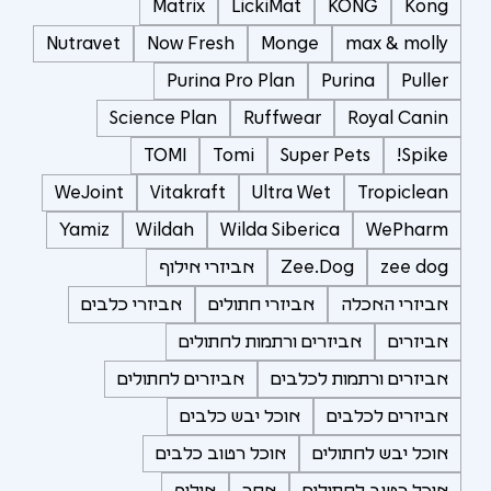
Matrix
LickiMat
KONG
Kong
Nutravet
Now Fresh
Monge
max & molly
Purina Pro Plan
Purina
Puller
Science Plan
Ruffwear
Royal Canin
TOMI
Tomi
Super Pets
Spike!
WeJoint
Vitakraft
Ultra Wet
Tropiclean
Yamiz
Wildah
Wilda Siberica
WePharm
zee dog
Zee.Dog
אביזרי אילוף
אביזרי האכלה
אביזרי חתולים
אביזרי כלבים
אביזרים
אביזרים ורתמות לחתולים
אביזרים ורתמות לכלבים
אביזרים לחתולים
אביזרים לכלבים
אוכל יבש כלבים
אוכל יבש לחתולים
אוכל רטוב כלבים
אוכל רטוב לחתולים
אחר
אילוף