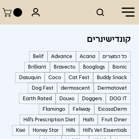
קונדישינרים
כל המוצרים
Acana
Advance
Belif
Brilliant
Bravecto
Booglogs
Bionic
Dasuquin
Coco
Cat Fest
Buddy Snack
Dog Fest
dermoscent
Dermatovet
Earth Rated
Douxo
Doggers
DOG IT
Flamingo
Feliway
EicosaDerm
Hill's Prescription Diet
Halti
Fruit Diner
Kiwi
Honey Star
Hills
Hill's Vet Essentials