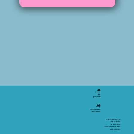
אתר:
מאמרים
חנות
חברי מועדון
מידע:
אודותינו
תקנון ותנאי שימוש
הצהרת נגישות
שירות הלקוחות והתמיכה
03-6206066
מיקום: אלנבי 43
ראשון - חמישי 10:00-19:00
שישי 10:00-15:00