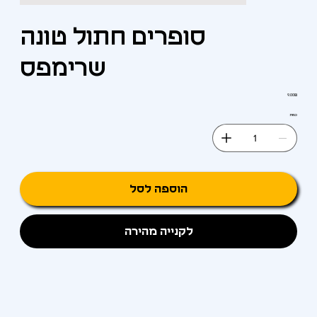
סופרים חתול טונה
שרימפס
מחיר
‏9.00 ‏₪
כמות
הוספה לסל
לקנייה מהירה