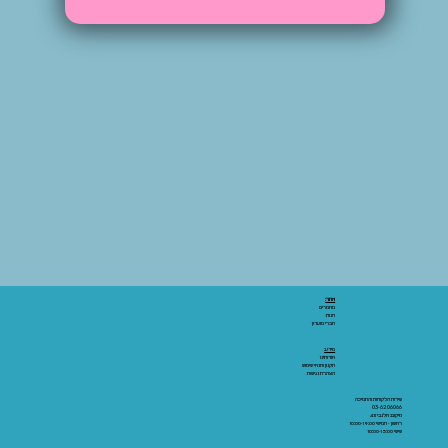
אתר:
מאמרים
חנות
חברי מועדון
מידע:
אודותינו
תקנון ותנאי שימוש
הצהרת נגישות
שירות הלקוחות והתמיכה
03-6206066
מיקום: אלנבי 43
ראשון - חמישי 10:00-19:00
שישי 10:00-15:00