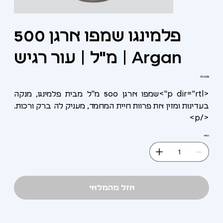
פלמינגו שמפו ארגן 500
מ"ל | עור רגיש | Argan
מחיר
‏80.00 ‏₪
<p dir="rtl">שמפו ארגן 500 מ"ל מבית פלמינגו, מנקה
בעדינות ומזין את פרוות חיית המחמד, מעניק לה ברק ורכות.
</p>
כמות
אזל מהמלאי