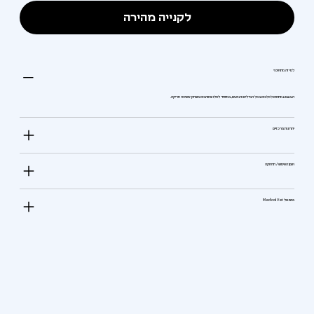
לקנייה מהירה
למי זה מתאים?
הצעצוע מתאים לכלבים בכל הגדלים והגזעים, במיוחד לאלו שאוהבים משחקי משיכה וזריקה.
יתרונות מרכזיים
אופן השימוש / תחזוקה
טיפ של Medical Vet