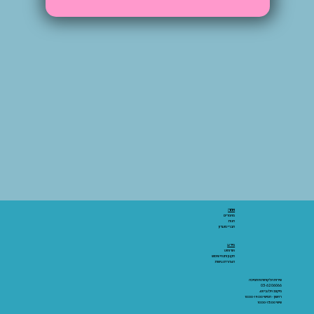
אתר:
מאמרים
חנות
חברי מועדון
מידע:
אודותינו
תקנון ותנאי שימוש
הצהרת נגישות
שירות הלקוחות והתמיכה
03-6206066
מיקום: אלנבי 43
ראשון - חמישי 10:00-19:00
שישי 10:00-15:00