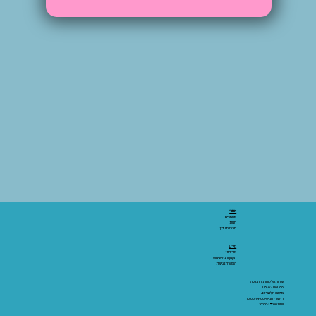
אתר:
מאמרים
חנות
חברי מועדון
מידע:
אודותינו
תקנון ותנאי שימוש
הצהרת נגישות
שירות הלקוחות והתמיכה
03-6206066
מיקום: אלנבי 43
ראשון - חמישי 10:00-19:00
שישי 10:00-15:00