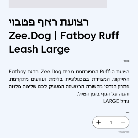
רצועת ראף פטבוי
Zee.Dog | Fatboy Ruff
Leash Large
מחיר
‏139.00 ‏₪
רצועת ה-Ruff המפורסמת מבית Zee.Dog בדגם Fatboy
האייקוני, המצוידת בטכנולוגיית בלימת זעזועים מתקדמת.
פתרון הנדסי מהשורה הראשונה המעניק לכם שליטה מלאה
והגנה על הגוף בזמן הטיול.
גודל LARGE
כמות
נותרו רק 2 במלאי