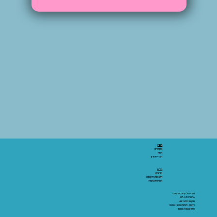
אתר:
מאמרים
חנות
חברי מועדון
מידע:
אודותינו
תקנון ותנאי שימוש
הצהרת נגישות
שירות הלקוחות והתמיכה
03-6206066
מיקום: אלנבי 43
ראשון - חמישי 10:00-19:00
שישי 10:00-15:00