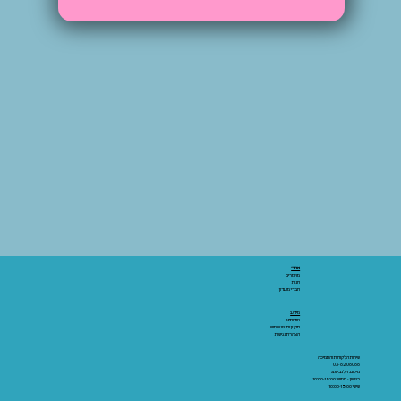
אתר:
מאמרים
חנות
חברי מועדון
מידע:
אודותינו
תקנון ותנאי שימוש
הצהרת נגישות
שירות הלקוחות והתמיכה
03-6206066
מיקום: אלנבי 43
ראשון - חמישי 10:00-19:00
שישי 10:00-15:00