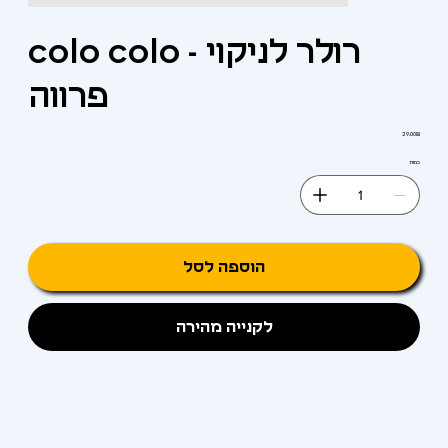
colo colo - רולר לניקוי
פרווה
מחיר
‏29.00 ‏₪
כמות
הוספה לסל
לקנייה מהירה