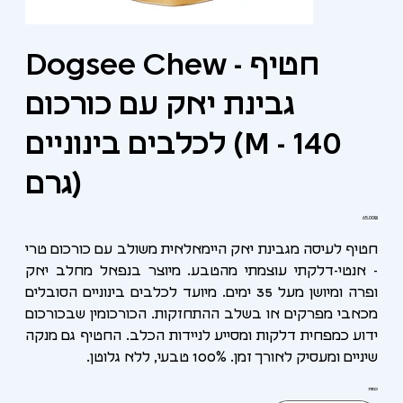
Dogsee Chew - חטיף
גבינת יאק עם כורכום
לכלבים בינוניים (M - 140
גרם)
מחיר
‏65.00 ‏₪
חטיף לעיסה מגבינת יאק היימאלאית משולב עם כורכום טרי
- אנטי-דלקתי עוצמתי מהטבע. מיוצר בנפאל מחלב יאק
ופרה ומיושן מעל 35 ימים. מיועד לכלבים בינוניים הסובלים
מכאבי מפרקים או בשלב ההתחזקות. הכורכומין שבכורכום
ידוע כמפחית דלקות ומסייע לניידות הכלב. החטיף גם מנקה
שיניים ומעסיק לאורך זמן. 100% טבעי, ללא גלוטן.
כמות