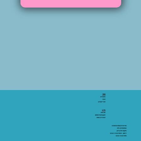
אתר:
מאמרים
חנות
חברי מועדון
מידע:
אודותינו
תקנון ותנאי שימוש
הצהרת נגישות
שירות הלקוחות והתמיכה
03-6206066
מיקום: אלנבי 43
ראשון - חמישי 10:00-19:00
שישי 10:00-15:00