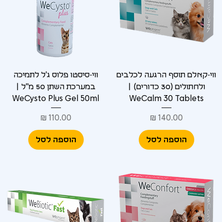
ווי-קאלם תוסף הרגעה לכלבים
ווי-סיסטו פלוס ג'ל לתמיכה
ולחתולים (30 כדורים) |
במערכת השתן 50 מ"ל |
WeCysto Plus Gel 50ml
WeCalm 30 Tablets
מחיר
מחיר
הוספה לסל
הוספה לסל