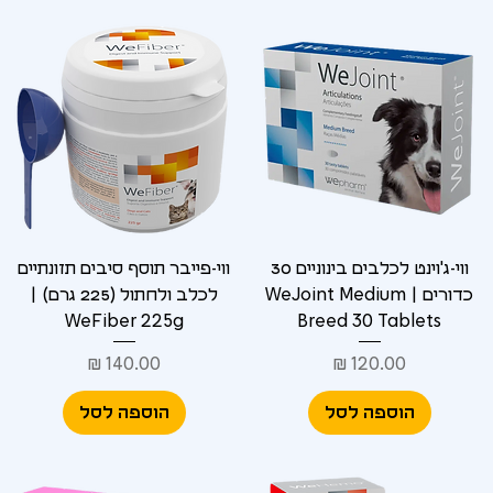
Γ
ווי-ג'וינט לכלבים בינוניים 30
ווי-פייבר תוסף סיבים תזונתיים
כדורים | WeJoint Medium
לכלב ולחתול (225 גרם) |
WeFiber 225g
Breed 30 Tablets
מחיר
מחיר
הוספה לסל
הוספה לסל