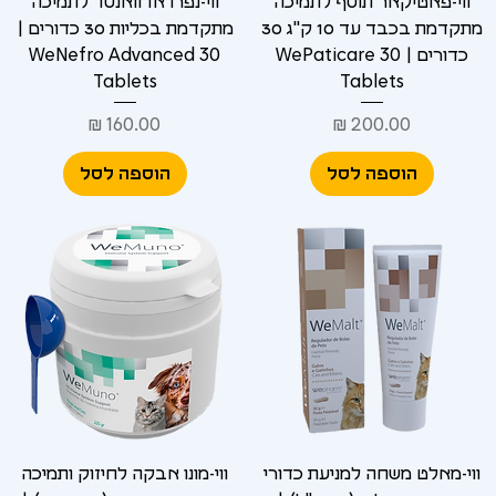
ווי-פאטיקאר תוסף לתמיכה
ווי-נפרו אדוואנסד לתמיכה
מתקדמת בכבד עד 10 ק"ג 30
מתקדמת בכליות 30 כדורים |
כדורים | WePaticare 30
WeNefro Advanced 30
Tablets
Tablets
מחיר
מחיר
הוספה לסל
הוספה לסל
ווי-מאלט משחה למניעת כדורי
ווי-מונו אבקה לחיזוק ותמיכה