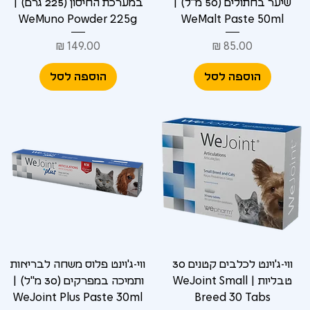
שיער בחתולים (50 מ"ל) |
במערכת החיסון (225 גרם) |
WeMuno Powder 225g
WeMalt Paste 50ml
מחיר
מחיר
הוספה לסל
הוספה לסל
ווי-ג'וינט לכלבים קטנים 30
ווי-ג'וינט פלוס משחה לבריאות
טבליות | WeJoint Small
ותמיכה במפרקים (30 מ"ל) |
WeJoint Plus Paste 30ml
Breed 30 Tabs