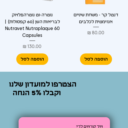
Γ
דנטל קר - משחת שיניים
נוטרה-וט נוטרהפלאק
אנזימטית לכלבים
לבריאות השן (60 קפסולות) |
Nutravet Nutraplaque 60
מחיר
Capsules
מחיר
הוספה לסל
הוספה לסל
הצטרפו למועדון שלנו
וקבלו 5% הנחה
איך קוראים לך?