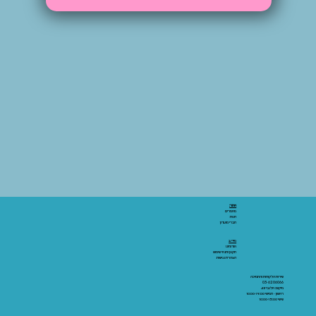
אתר:
מאמרים
חנות
חברי מועדון
מידע:
אודותינו
תקנון ותנאי שימוש
הצהרת נגישות
שירות הלקוחות והתמיכה
03-6206066
מיקום: אלנבי 43
ראשון - חמישי 10:00-19:00
שישי 10:00-15:00