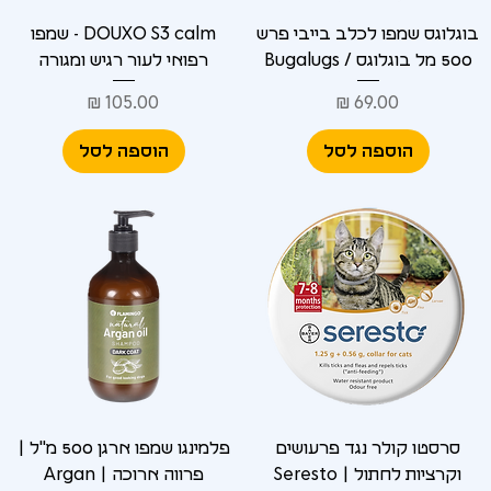
בוגלוגס שמפו לכלב בייבי פרש
DOUXO S3 calm - שמפו
500 מל בוגלוגס / Bugalugs
רפואי לעור רגיש ומגורה
מחיר
מחיר
הוספה לסל
הוספה לסל
סרסטו קולר נגד פרעושים
פלמינגו שמפו ארגן 500 מ"ל |
וקרציות לחתול | Seresto
פרווה ארוכה | Argan