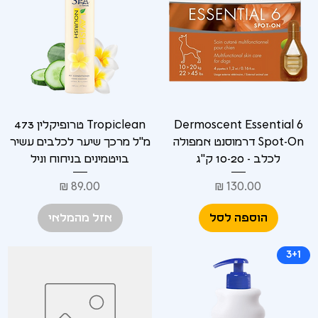
Γ
Dermoscent Essential 6
Tropiclean טרופיקלין 473
Spot-On דרמוסנט אמפולה
מ"ל מרכך שיער לכלבים עשיר
לכלב - 10-20 ק"ג
בויטמינים בניחוח וניל
מחיר
מחיר
הוספה לסל
אזל מהמלאי
3+1