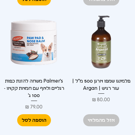
פלמינגו שמפו ארגן 500 מ"ל |
Palmer's משחה להזנת כפות
עור רגיש | Argan
רגליים ולאף עם חמאת קקאו -
100 ג'
מחיר
מחיר
אזל מהמלאי
הוספה לסל