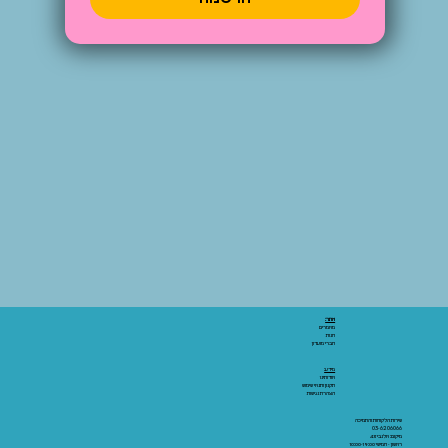
אתר:
מאמרים
חנות
חברי מועדון
מידע:
אודותינו
תקנון ותנאי שימוש
הצהרת נגישות
שירות הלקוחות והתמיכה
03-6206066
מיקום: אלנבי 43
ראשון - חמישי 10:00-19:00