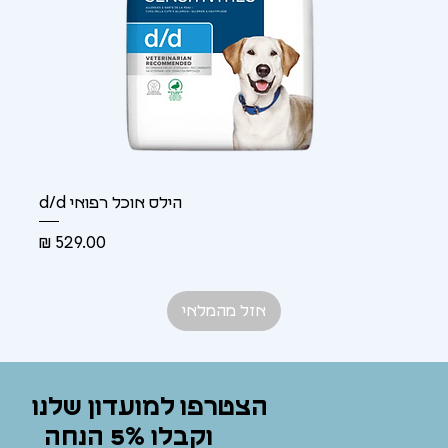
הילס אוכל רפואי d/d
מחיר
אזל מהמלאי
הצטרפו למועדון שלנו
וקבלו 5% הנחה