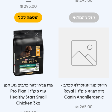
Γ
מחיר
מחיר
אזל מהמלאי
הוספה לסל
רויאל קנין אנאלרג'ני לכלב -
פרו פלאן לגור כלבים גזע קטן
מזון רפואי 3 ק"ג | Royal
עוף 3 ק"ג | Pro Plan
Healthy Start Small
Canin Ananllergenic
Chicken 3kg
מחיר