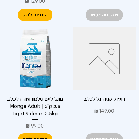
מחיר
אזל מהמלאי
הוספה לסל
רויאל קנין רנל לכלב
מונג' לייט סלמון ואורז לכלב
2.5 ק"ג | Monge Adult
מחיר
Light Salmon 2.5kg
מחיר