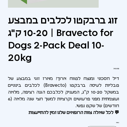
זוג ברבקטו לכלבים במבצע
10-20 ק"ג | Bravecto for
Dogs 2-Pack Deal 10-
20kg
מחיר
‏340.00 ‏₪
דיל חסכוני ומנצח לטווח ארוך! מארז זוגי במבצע של
טבליות לעיסה ברבקטו (Bravecto) לכלבים בינוניים
במשקל 10-20 ק"ג, המעניק לכלבכם הגנה רציפה, מלאה
ועוצמתית מפני פרעושים וקרציות למשך חצי שנה מלאה (6
חודשים) של שקט נפשי.
💬 לכל שאלה צוות הרופאים שלנו זמין להתייעצות
כמות