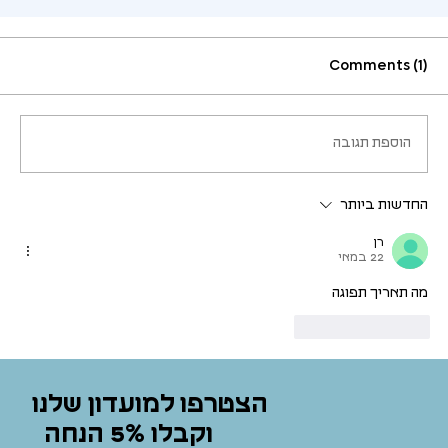
Comments (1)
Comments
לא היה ניתן לטעון את התגובות
הוספת תגובה
נראה שהייתה בעיה טכנית. כדאי לנסות להתחבר מחדש או לרענן את הדף.
רענון
החדשות ביותר
רן
22 במאי
מה תאריך תפוגה
Reply
Like
הצטרפו למועדון שלנו
וקבלו 5% הנחה