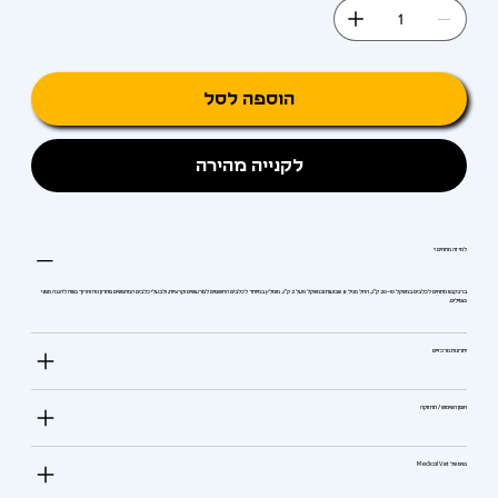
הוספה לסל
לקנייה מהירה
למי זה מתאים?
ברבקטו מתאים לכלבים במשקל 10–20 ק"ג, החל מגיל 8 שבועות ובמשקל מעל 2 ק"ג. מומלץ במיוחד לכלבים החשופים לפרעושים וקרציות, ולבעלי כלבים המחפשים פתרון נוח וארוך טווח להגנה מפני
טפילים.
יתרונות מרכזיים
אופן השימוש / תחזוקה
טיפ של Medical Vet