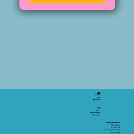
אתר:
מאמרים
חנות
חברי מועדון
מידע:
אודותינו
תקנון ותנאי שימוש
הצהרת נגישות
שירות הלקוחות והתמיכה
03-6206066
מיקום: אלנבי 43
ראשון - חמישי 10:00-19:00
שישי 10:00-15:00