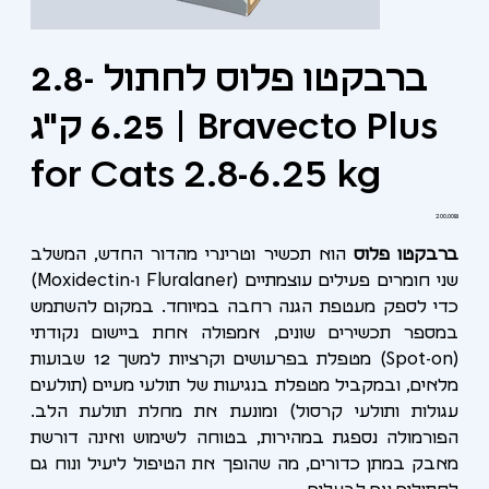
ברבקטו פלוס לחתול 2.8-
6.25 ק"ג | Bravecto Plus
for Cats 2.8-6.25 kg
מחיר
‏200.00 ‏₪
ברבקטו פלוס
הוא תכשיר וטרינרי מהדור החדש, המשלב
שני חומרים פעילים עוצמתיים (Fluralaner ו-Moxidectin)
כדי לספק מעטפת הגנה רחבה במיוחד. במקום להשתמש
במספר תכשירים שונים, אמפולה אחת ביישום נקודתי
(Spot-on) מטפלת בפרעושים וקרציות למשך 12 שבועות
מלאים, ובמקביל מטפלת בנגיעות של תולעי מעיים (תולעים
עגולות ותולעי קרסול) ומונעת את מחלת תולעת הלב.
הפורמולה נספגת במהירות, בטוחה לשימוש ואינה דורשת
מאבק במתן כדורים, מה שהופך את הטיפול ליעיל ונוח גם