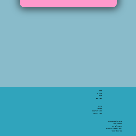
אתר:
מאמרים
חנות
חברי מועדון
מידע:
אודותינו
תקנון ותנאי שימוש
הצהרת נגישות
שירות הלקוחות והתמיכה
03-6206066
מיקום: אלנבי 43
ראשון - חמישי 10:00-19:00
שישי 10:00-15:00