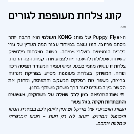
קונג צלחת מעופפת לגורים
מחיר
‏69.00 ‏₪
ה-Puppy Flyer של מותג
KONG
העולמי הוא הרבה יותר
מסתם פריזבי. הוא עוצב במיוחד עבור הפה העדין של גורי
כלבים הנמצאים בשלבי צמיחה. בשונה מצלחות פלסטיק
קשיחות שעלולות להישבר או לפצוע את רקמות הפה הרכות,
צלחת זו עשויה מגומי טבעי, גמיש ועמיד המעודד תפיסה רכה
ונוחה. המשחק בצלחת מעופפת מסייע בפריקת אנרגיה
בריאה, משפר את רפלקס המעקב והתפיסה, ומחזק את
הקשר בין הבעלים לגור דרך משחק משותף בחוץ.
💬
צוות המרפאה כאן לכל שאלה על משחקים, צעצועים
והתפתחות תקינה בגיל צעיר
הצוות הווטרינרי של מדיקל וט זמין לייעץ לכם בבחירת המזון
והטיפול המדויק. אנחנו לא רק חנות – אנחנו המרפאה
שמלווה אתכם.