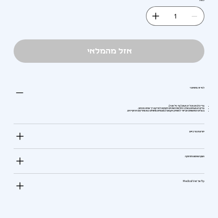
כמות
אזל מהמלאי
למי זה מתאים?
גורי כלבים מכל הגזעים (עד גיל שנה).
גורים הנמצאים בשלב החלפת השיניים וזקוקים למרקם רך שאינו מכאיב.
בעלים המחפשים אביזור למשחק אקטיבי בשטחים פתוחים כמו פארקים או חוף הים.
יתרונות מרכזיים
אופן השימוש ותחזוקה
Tip של Medical Vet