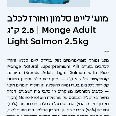
מונג' לייט סלמון ואורז לכלב
2.5 ק"ג | Monge Adult
Light Salmon 2.5kg
מחיר
‏99.00 ‏₪
מונג' נטורל סופר-פרימיום אול ברידס לייט סלמון ואורז
לכלבים בוגרים (Monge Natural Superpremium All
Breeds Adult Light Salmon with Rice) באריזה
קומפקטית של 2.5 ק"ג — מזון יבש מלא ומאוזן מפוחת
קלוריות לכלבים בעלי נטייה להשמנה או חילוף חומרים איטי
— כלבים מסורסים, מעוקרים או כלבי בית יושבניים. המזון
מיוצר באיטליה ומבוסס על פורמולת Mono-Protein (מקור
חלבון יחיד מן החי), המבוסס על דג סלמון מובחר טרי (10%)
ומיובש (26%) כרכיב ראשון. חלבון הסלמון הינו היפואלרגני,