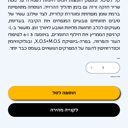
קל לעיכול ומספק חומצות אמינו חיוניות לשמירה על מסת
שריר חזקה ורזה גם בזמן תהליך ההרזיה. הנוסחה מתאפיינת
ברמת שומן מופחתת ומוגדרת קלורית, לצד שילוב עשיר של
סיבים תזונתיים טבעיים המנפחים את הקיבה בעדינות,
מעניקים לכלב תחושת מלאות ושובע לאורך זמן. מועשר ב-L-
קרניטין הממריץ את חילוף החומרים, באומגה 3 ו-6 לטיפוח
העור והפרווה, בפרה-ביוטיקת X.O.S+M.O.S, ובגלוקוזאמין
וכונדרואיטין להגנה על המפרקים הנושאים בעומס כבד יותר.
כמות
נותרו רק 1 במלאי
הוספה לסל
לקנייה מהירה