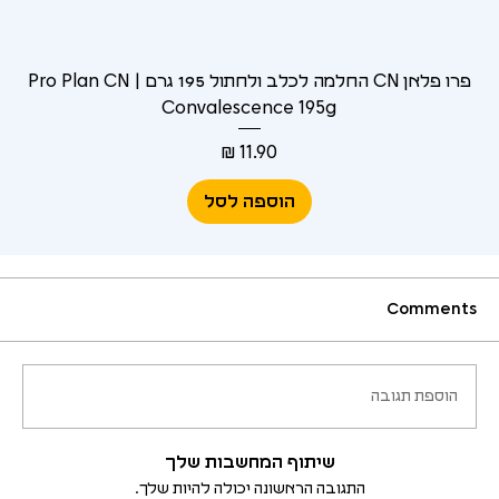
פרו פלאן CN החלמה לכלב ולחתול 195 גרם | Pro Plan CN
Convalescence 195g
מחיר
הוספה לסל
Comments
Comments
לא היה ניתן לטעון את התגובות
הוספת תגובה
נראה שהייתה בעיה טכנית. כדאי לנסות להתחבר מחדש או לרענן את הדף.
רענון
שיתוף המחשבות שלך
התגובה הראשונה יכולה להיות שלך.