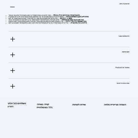
יתרונות מרכזיים:
חלבון סלמון יחיד מן החי (Mono-Protein)
— מקור חלבון נקי, בטוח והיפואלרגני המונע תגובות אלרגיות בעור ובעיכול
נוסחת לייט (Light) מופחתת קלוריות
— מאפשרת האכלה בכמות משביעה אך עם רמות שומן נמוכות המעודדות הרזיה בריאה ומבוקרת
מועשר ב-L-קרניטין
— מאיץ את שריפת השומנים בגוף, שומר על מסת השריר ומסייע בהשגת משקל יעד תקין
הגנה מוגברת על המפרקים והסחוסים
— שילוב מנצח של גלוקוזאמין וכונדרואיטין השומר על בריאות מערכת התנועה של הכלב
עיכול אופטימלי (X.O.S + M.O.S)
— פרה-ביוטיקה מתקדמת המונעת בעיות עיכול, גזים או אי-נוחות במעיים במהלך השינוי התזונתי
אריזת 2.5 ק"ג נוחה וטרייה
— גודל אריזה מצוין לשמירה על טריות מקסימלית וארומה חזקה, המונע התחמצות של השומנים הבריאים
למי מתאים המוצר:
אופן השימוש:
טיפ של Medical Vet
מפרט טכני ורכיבים:
משלוחים לכל חלקי
קנייה בטוחה
השגחה וטרינרית מלאה
שירות לקוחות
הארץ
בטכנולוגיית SSL