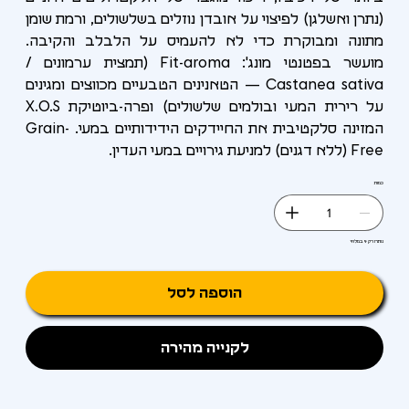
(נתרן ואשלגן) לפיצוי על אובדן נוזלים בשלשולים, ורמת שומן
מתונה ומבוקרת כדי לא להעמיס על הלבלב והקיבה.
מועשר בפטנטי מונג': Fit-aroma (תמצית ערמונים /
Castanea sativa — הטאנינים הטבעיים מכווצים ומגינים
על רירית המעי ובולמים שלשולים) ופרה-ביוטיקת X.O.S
המזינה סלקטיבית את החיידקים הידידותיים במעי. Grain-
Free (ללא דגנים) למניעת גירויים במעי העדין.
כמות
נותרו רק 9 במלאי
הוספה לסל
לקנייה מהירה