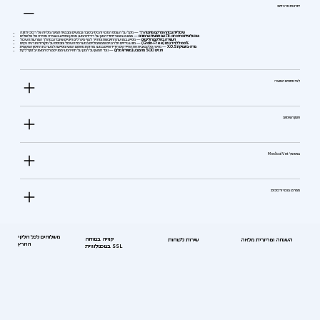
יתרונות מרכזיים:
עיכוליות גבוהה ומרקם פאטה רך
— מקל על העומס המכני והכימי בקיבה ובמעיים ומבטיח ספיגה מלאה של רכיבי תזונה
טכנולוגיית Fit-aroma עם תמצית ערמונים
— פטנט בוטני ייחודי המגן על רירית המעי, מכווץ ומסייע בעצירה מהירה של שלשולים
העשרה באלקטרוליטים
— מסייע במניעת התייבשות ומחזיר לגוף מינרלים חיוניים שאבדו במהלך הפרעות העיכול
100% ללא דגנים (Grain-Free)
— מונע גירויים אלרגניים ומטאבוליים במערכת העיכול ומבוסס על מקורות אנרגיה נקיים
פרה-ביוטיקת X.O.S
— מזינה סלקטיבית את החיידקים הידידותיים במעי, מחזקת מחסום המעי ומסייעת למערכת החיסון המקומית
אנזים SOD מהטבע (משורש מלון)
— נוגד חמצון על המגן על תאי המעי מפני סטרס חמצוני בזמן דלקת
למי מתאים המוצר:
אופן השימוש:
טיפ של Medical Vet
מפרט טכני ורכיבים:
משלוחים לכל חלקי
קנייה בטוחה
השגחה וטרינרית מלאה
שירות לקוחות
הארץ
בטכנולוגיית SSL