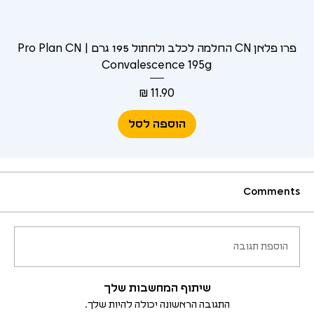
פרו פלאן CN החלמה לכלב ולחתול 195 גרם | Pro Plan CN
Convalescence 195g
מחיר
הוספה לסל
Comments
Comments
לא היה ניתן לטעון את התגובות
הוספת תגובה
נראה שהייתה בעיה טכנית. כדאי לנסות להתחבר מחדש או לרענן את הדף.
רענון
שיתוף המחשבות שלך
התגובה הראשונה יכולה להיות שלך.