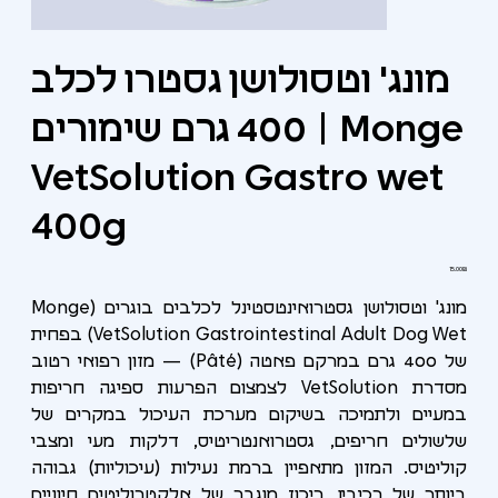
מונג' וטסולושן גסטרו לכלב
400 גרם שימורים | Monge
VetSolution Gastro wet
400g
מחיר
‏15.00 ‏₪
מונג' וטסולושן גסטרואינטסטינל לכלבים בוגרים (Monge
VetSolution Gastrointestinal Adult Dog Wet) בפחית
של 400 גרם במרקם פאטה (Pâté) — מזון רפואי רטוב
מסדרת VetSolution לצמצום הפרעות ספיגה חריפות
במעיים ולתמיכה בשיקום מערכת העיכול במקרים של
שלשולים חריפים, גסטרואנטריטיס, דלקות מעי ומצבי
קוליטיס. המזון מתאפיין ברמת נעילות (עיכוליות) גבוהה
ביותר של רכיביו, ריכוז מוגבר של אלקטרוליטים חיוניים