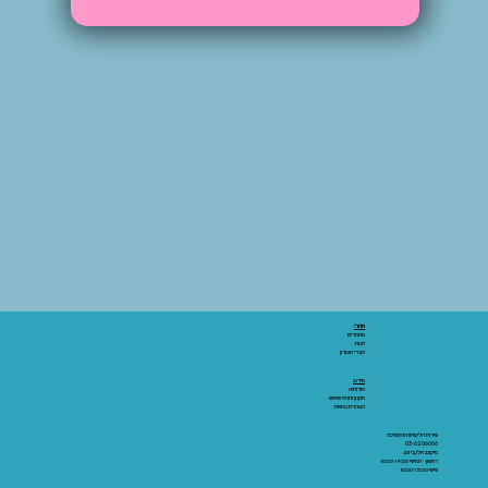
אתר:
מאמרים
חנות
חברי מועדון
מידע:
אודותינו
תקנון ותנאי שימוש
הצהרת נגישות
שירות הלקוחות והתמיכה
03-6206066
מיקום: אלנבי 43
ראשון - חמישי 10:00-19:00
שישי 10:00-15:00