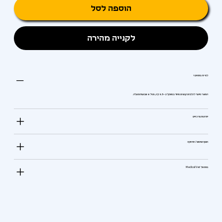
הוספה לסל
לקנייה מהירה
למי זה מתאים?
המוצר מיועד לכלבים קטנים מאוד במשקל 2–3.5 ק״ג, מגיל 8 שבועות ומעלה.
יתרונות מרכזיים
אופן השימוש / תחזוקה
טיפ של Medical Vet