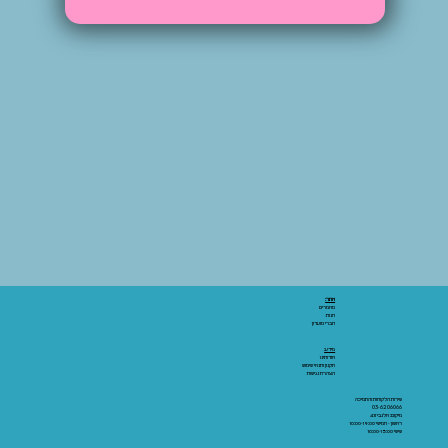
אתר:
מאמרים
חנות
חברי מועדון
מידע:
אודותינו
תקנון ותנאי שימוש
הצהרת נגישות
שירות הלקוחות והתמיכה
03-6206066
מיקום: אלנבי 43
ראשון - חמישי 10:00-19:00
שישי 10:00-15:00