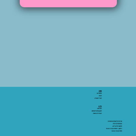
אתר:
מאמרים
חנות
חברי מועדון
מידע:
אודותינו
תקנון ותנאי שימוש
הצהרת נגישות
שירות הלקוחות והתמיכה
03-6206066
מיקום: אלנבי 43
ראשון - חמישי 10:00-19:00
שישי 10:00-15:00