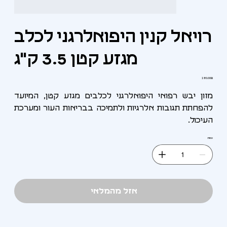
רויאל קנין היפואלרגני לכלב
מגזע קטן 3.5 ק"ג
מחיר
‏280.00 ‏₪
מזון יבש רפואי היפואלרגני לכלבים מגזע קטן, המיועד
להפחתת תגובות אלרגיות ולתמיכה בבריאות העור ומערכת
העיכול.
כמות
אזל מהמלאי