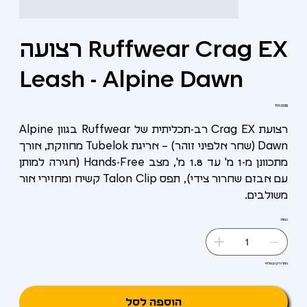
רצועה Ruffwear Crag EX
Leash - Alpine Dawn
מחיר
‏199.00 ‏₪
רצועת Crag EX רב-תכליתית של Ruffwear בגוון Alpine
Dawn (שחר אלפיני זוהר) – אריגת Tubelok מחוזקת, אורך
מתכוונן מ-1 מ' עד 1.8 מ', מצב Hands-Free (חגירה למותן
עם אבזם שחרור צידי), תפס Talon Clip קשיח ומחזירי אור
משולבים.
כמות
נותרו רק 1 במלאי
הוספה לסל