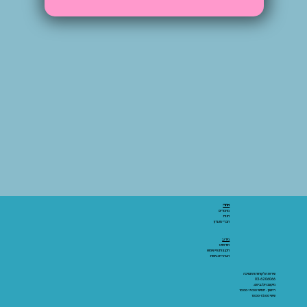
אתר:
מאמרים
חנות
חברי מועדון
מידע:
אודותינו
תקנון ותנאי שימוש
הצהרת נגישות
שירות הלקוחות והתמיכה
03-6206066
מיקום: אלנבי 43
ראשון - חמישי 10:00-19:00
שישי 10:00-15:00