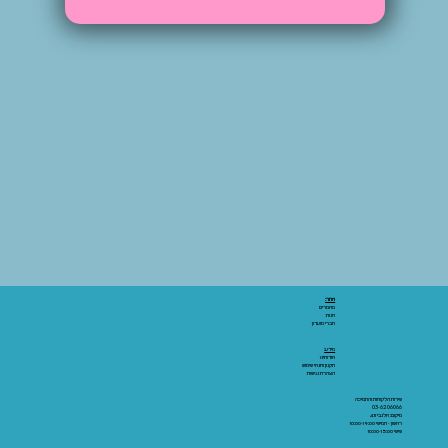
אתר:
מאמרים
חנות
חברי מועדון
מידע:
אודותינו
תקנון ותנאי שימוש
הצהרת נגישות
שירות הלקוחות והתמיכה
03-6206066
מיקום: אלנבי 43
ראשון - חמישי 10:00-19:00
שישי 10:00-15:00