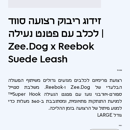
זידוג ריבוק רצועה סווד
לכלב עם פטנט נעילה |
Zee.Dog x Reebok
Suede Leash
מחיר
‏119.00 ‏₪
רצועת פרימיום לכלבים מגזעים גדולים משיתוף הפעולה
הבלעדי של Zee.Dog ו-Reebok. משלבת סטייל
ספורט-אורבני נועז עם פטנט הנעילה Super Hook™
למניעת התנתקות פתאומית, ומסתובבת ב-360 מעלות כדי
למנוע פיתול של הרצועה בזמן ההליכה.
גודל LARGE
כמות