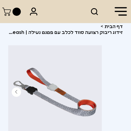
דף הבית
>
זידוג ריבוק רצועה סווד לכלב עם פטנט נעילה | Zee.Dog x Reebok Suede Leash