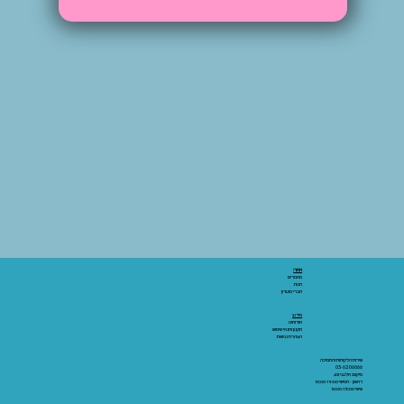
אתר:
מאמרים
חנות
חברי מועדון
מידע:
אודותינו
תקנון ותנאי שימוש
הצהרת נגישות
שירות הלקוחות והתמיכה
03-6206066
מיקום: אלנבי 43
ראשון - חמישי 10:00-19:00
שישי 10:00-15:00