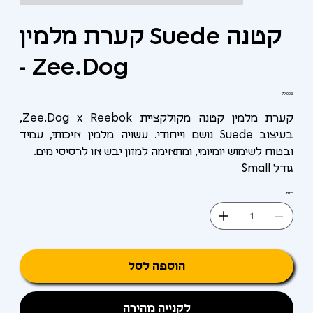
קערת מלמין Suede קטנה
- Zee.Dog
מחיר
‏79.00 ‏₪
קערת מלמין קטנה מקולקציית Zee.Dog x Reebok,
בעיצוב Suede נושם וייחודי. עשויה מלמין איכותי, עמיד
ובטוח לשימוש יומיומי, ומתאימה למזון יבש או לרסיסי מים.
גודל Small
כמות
הוספה לסל
לקנייה מהירה