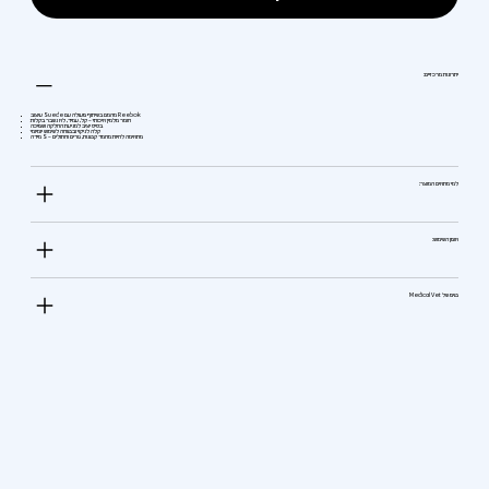
יתרונות מרכזיים:
עיצוב Suede מהמם בשיתוף פעולה עם Reebok
חומר מלמין איכותי – קל, עמיד, לא נשבר בקלות
בסיס יציב למניעת החלקה ושפיכה
קלה לניקוי ובטוחה לשימוש יומיומי
מידה S – מתאימה לחיות מחמד קטנות, גורים וחתולים
למי מתאים המוצר:
אופן השימוש:
טיפ של Medical Vet