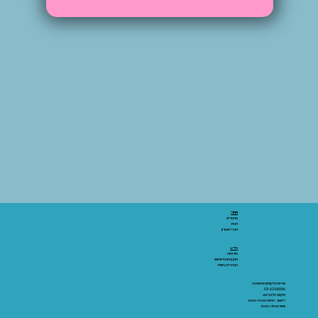
אתר:
מאמרים
חנות
חברי מועדון
מידע:
אודותינו
תקנון ותנאי שימוש
הצהרת נגישות
שירות הלקוחות והתמיכה
03-6206066
מיקום: אלנבי 43
ראשון - חמישי 10:00-19:00
שישי 10:00-15:00