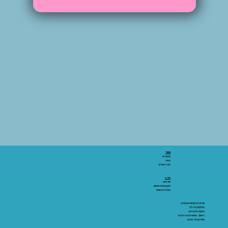
אתר:
מאמרים
חנות
חברי מועדון
מידע:
אודותינו
תקנון ותנאי שימוש
הצהרת נגישות
שירות הלקוחות והתמיכה
03-6206066
מיקום: אלנבי 43
ראשון - חמישי 10:00-19:00
שישי 10:00-15:00