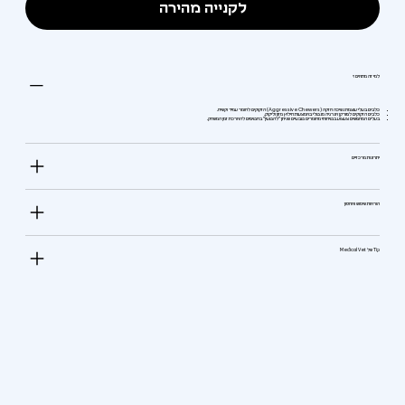
לקנייה מהירה
למי זה מתאים?
כלבים בעלי עוצמת נשיכה חזקה (Aggressive Chewers) הזקוקים לחומר עמיד וקשיח.
כלבים הזקוקים לפורקן אנרגיה מנטלי באמצעות חילוץ מזון וליקוק.
בעלים המחפשים צעצוע בטיחותי מחומרים טבעיים שניתן "להטעין" בחטיפים להארכת זמן המשחק.
יתרונות מרכזיים
הוראות שימוש ואחסון
Tip של Medical Vet