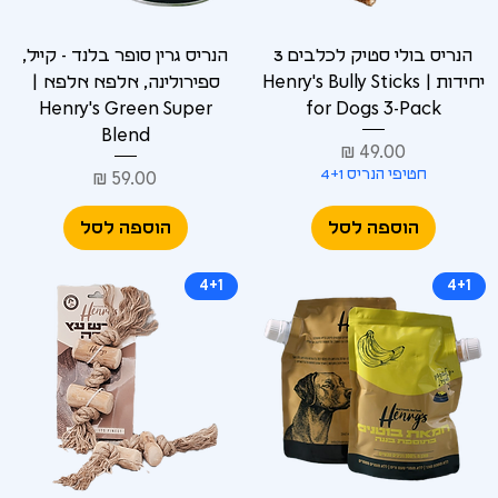
הנריס בולי סטיק לכלבים 3
הנריס גרין סופר בלנד - קייל,
יחידות | Henry's Bully Sticks
ספירולינה, אלפא אלפא |
Henry's Green Super
for Dogs 3-Pack
Blend
מחיר
חטיפי הנריס 4+1
מחיר
הוספה לסל
הוספה לסל
4+1
4+1