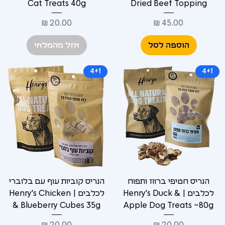
Cat Treats 40g
Dried Beef Topping
מחיר
מחיר
הוספה לסל
אזל מהמלאי
4+1
4+1
הנריס חטיפי ברווז ותפוח
הנריס קוביות עוף עם בלוברי
לכלבים | Henry's Duck &
לכלבים | Henry's Chicken
& Blueberry Cubes 35g
Apple Dog Treats ~80g
מחיר
מחיר