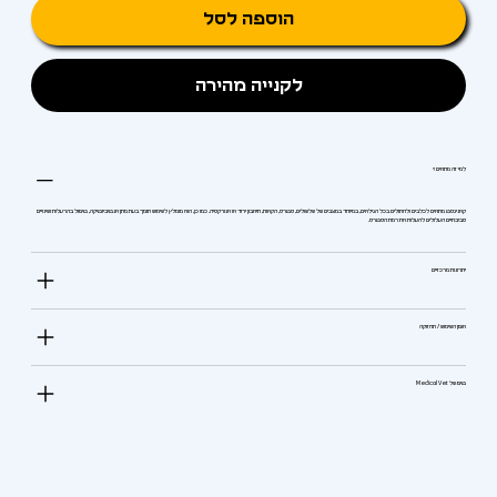
הוספה לסל
לקנייה מהירה
למי זה מתאים?
קאניגסט מתאים לכלבים ולחתולים בכל הגילאים, במיוחד במצבים של שלשולים, סטרס, הקאות, תיאבון ירוד או אנורקסיה. כמו כן, הוא מומלץ לשימוש תומך בעת מתן אנטיביוטיקה, טיפול בהרעלות ושינויים
סביבתיים העלולים להעלות את רמת הסטרס.
יתרונות מרכזיים
אופן השימוש / תחזוקה
טיפ של Medical Vet