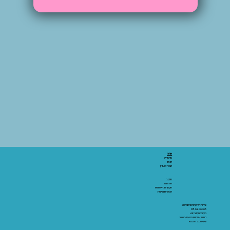
אתר:
מאמרים
חנות
חברי מועדון
מידע:
אודותינו
תקנון ותנאי שימוש
הצהרת נגישות
שירות הלקוחות והתמיכה
03-6206066
מיקום: אלנבי 43
ראשון - חמישי 10:00-19:00
שישי 10:00-15:00