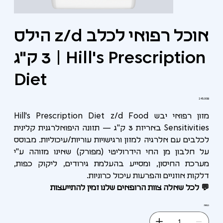
הילס z/d אוכל רפואי לכלב
3 ק"ג | Hill's Prescription
Diet
מחיר
‏245.00 ‏₪
מזון רפואי יבש Hill's Prescription Diet z/d Food
Sensitivities באריזת 3 ק"ג — תזונה היפואלרגנית קלינית
לכלבים עם אלרגיה למזון ורגישויות עוריות/עיכוליות. מבוסס
על חלבון מן החי הידרוליטי (מפורק) שאינו מזוהה ע"י
מערכת החיסון, ומסייע בהעלמת גירודים, ליקוק כפות,
דלקות אוזניים והפרעות עיכול כרוניות.
💬 לכל שאלה צוות הרופאים שלנו זמין להתייעצות
כמות