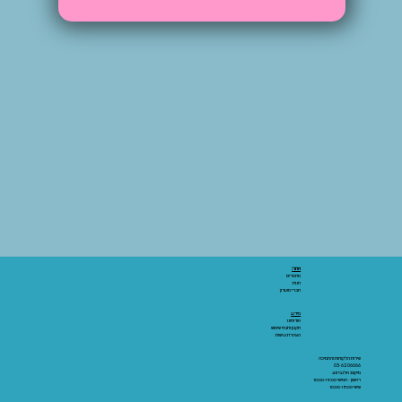
Γ
אתר:
מאמרים
חנות
חברי מועדון
מידע:
אודותינו
תקנון ותנאי שימוש
הצהרת נגישות
שירות הלקוחות והתמיכה
03-6206066
מיקום: אלנבי 43
ראשון - חמישי 10:00-19:00
שישי 10:00-15:00