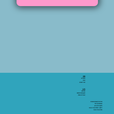
אתר:
מאמרים
חנות
חברי מועדון
מידע:
אודותינו
תקנון ותנאי שימוש
הצהרת נגישות
שירות הלקוחות והתמיכה
03-6206066
מיקום: אלנבי 43
ראשון - חמישי 10:00-19:00
שישי 10:00-15:00