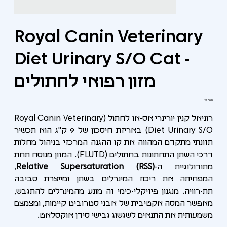
Royal Canin Veterinary
Diet Urinary S/O Cat -
מזון רפואי לחתולים
מחיר
‏191.00 ‏₪
רוניאל קנין יורינרי אס-או לחתול (Royal Canin Veterinary
Diet Urinary S/O) באריזת חיסכון של 9 ק"ג הוא תכשיר
תזונתי מתקדם המהווה את קו ההגנה המרכזי בניהול מחלות
דרכי השתן התחתונות בחתולים (FLUTD). המזון מנוסח תחת
מתודולוגיית ה-
Relative Supersaturation (RSS)
,
המפחיתה את ריכוז המינרלים בשתן ומייצרת סביבה
תת-רוויה. מנגנון פיזיקלי-כימי זה מונע מהמינרלים להתגבש,
מאפשר המסה אקטיבית של אבני סטרוביט קיימות, ומצמצם
משמעותית את התנאים לשגשוג גבישי סידן אוקסלאט.