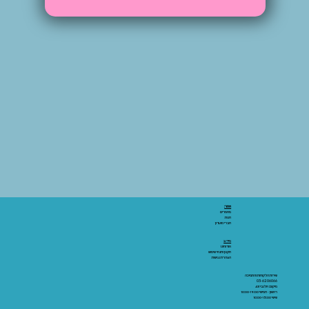
אתר:
מאמרים
חנות
חברי מועדון
מידע:
אודותינו
תקנון ותנאי שימוש
הצהרת נגישות
שירות הלקוחות והתמיכה
03-6206066
מיקום: אלנבי 43
ראשון - חמישי 10:00-19:00
שישי 10:00-15:00