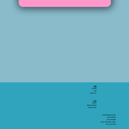
אתר:
מאמרים
חנות
חברי מועדון
מידע:
אודותינו
תקנון ותנאי שימוש
הצהרת נגישות
שירות הלקוחות והתמיכה
03-6206066
מיקום: אלנבי 43
ראשון - חמישי 10:00-19:00
שישי 10:00-15:00