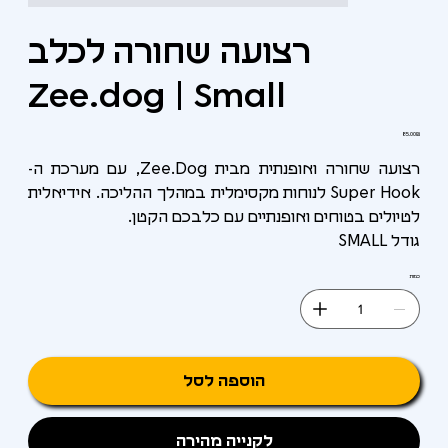
רצועה שחורה לכלב
Zee.dog | Small
מחיר
‏85.00 ‏₪
רצועה שחורה ואופנתית מבית Zee.Dog, עם מערכת ה-
Super Hook לנוחות מקסימלית במהלך ההליכה. אידיאלית
לטיולים בטוחים ואופנתיים עם כלבכם הקטן.
גודל SMALL
כמות
הוספה לסל
לקנייה מהירה