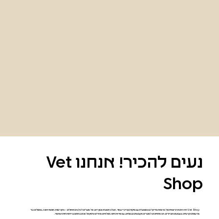
נעים להכיר! אנחנו Vet
Shop
Vet Shop היא החנות הרשמית של מרפאת מדיקל וט ומופעלת עם פיקוח וטרינרי צמוד. אצלנו תמצאו מגוון רחב של מוצרים לכלבים וחתולים – מזון רפואי, תוספי תזונה, טיפולים נגד
פרעושים וקרציות, צעצועים ואביזרים. אנו מתחייבים למוצרים מקצועיים ובטוחים, עם שירות אישי, משלוחים מהירים וניסיון של שנים בתחום בריאות חיות המחמד.