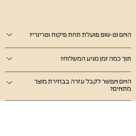
האם וט-שופ פועלת תחת פיקוח וטרינרי?
כן. Vet Shop היא החנות הרשמית של מרפאת MedicalVet,
הפועלת מאז 1990, וכל המוצרים באתר נבחרים מתוך ניסיון
תוך כמה זמן מגיע המשלוח?
מקצועי מצטבר בעבודה יומיומית עם כלבים וחתולים.
אנו מבצעים משלוחים לכל רחבי הארץ, במטרה להבטיח
שהמוצרים יגיעו אליכם בזמן, במיוחד כאשר מדובר במזון או
האם אפשר לקבל עזרה בבחירת מוצר
בטיפול קבוע לחיית המחמד. חברת השילוח מתחייבת שהמוצר
מתאים?
יגיע אליכם עד 7 ימי עסקים.
בוודאי. אפשר לפנות אלינו לקבלת הכוונה כללית שתסייע
לבחור את המוצר המתאים ביותר לפי גיל, מצב בריאותי ואורח
החיים של חיית המחמד.