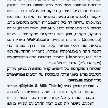
חלבונים ושומנים, ייצור מיצי מרה חיוניים לעיכול, ואחסון
ויטמינים ומינרלים. פגיעות, דלקות או מחלות כבד כרוניות
ואקוטיות (כמו שחמת, פגיעה כתוצאה מהרעלות או מתרופות
ממושכות) עלולות להוביל להצטברות רעלים מסוכנים בדם.
מחלות אלו מתבטאות לרוב באפתיות, חוסר תיאבון, ירידה
במשקל, הקאות, שתן כהה ובמקרים מתקדמים – צהבת
(Jaundice) בחניכיים ובעיניים.
WePaticare
באריזת 30
טבליות הוא תוסף וטרינרי קליני פורץ דרך, שפותח כדי
לספק הגנה רב-מערכתית עמוקה, להמריץ התחדשות תאי
כבד (Hepatocytes) ולתמוך בתהליכי הדה-טוקסיפיקציה
(ניקוי הרעלים) הטבעיים של הגוף.
הנוסחה המתקדמת של ווי-פאטיקאר מותאמת במינון מדויק
לכלבים מגזע בינוני וגדול, ומבוססת על רכיבים נוטריציטיים
נוגדי חמצון עוצמתיים:
סיליבין וגדילן מצוי (Silybin & Milk Thistle):
הרכיב
הפעיל הנחקר ביותר ברפואה הווטרינרית לתמיכה
בכבד. הוא מגן על קרומי תאי הכבד מפני חדירת
רעלנים, משפר את קצב ייצור החלבונים ומאיץ באופן