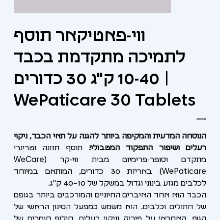
ווי-פאטיקאר תוסף
לתמיכה מתקדמת בכבד
10-40 ק"ג 30 כדורים |
WePaticare 30 Tablets
מחיר
‏330.00 ‏₪
הנוסחה המדעית והמקיפה ביותר להגנה על תאי הכבד, ניקוי
רעלים ושיפור התפקוד המטבולי!
תוסף תזונה וטרינרי
מתקדם וסופר-פרימיום מבית ווי-קר (WeCare
WePaticare) באריזת 30 כדורים, המותאם במיוחד
לכלבים מגזע בינוני וגדול במשקל של 10–40 ק"ג.
הכבד הוא אחד האיברים החיוניים והמורכבים ביותר בגופם
של חתולים וכלבים. הוא משמש כמפעל הסינון הראשי של
הגוף, האחראי על פירוק וניקוי רעלים, חילוף חומרים של