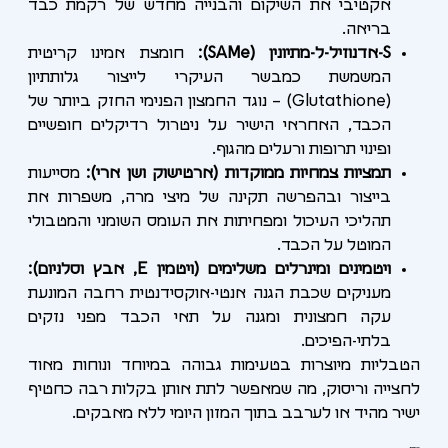
אקטיבי את השיקום והבנייה מחדש של רקמת כבד
בריאה.
S-אדנוזיל-ל-מתיונין (SAMe):
חומצת אמינו קריטית
המשמשת כמבשר העיקרי לייצור גלותתיון
(Glutathione) – נוגד החמצון הפנימי החזק ביותר של
הכבד, האחראי הישיר על ניטרול רדיקלים חופשיים
ופינוי תרופות ורעלים מהגוף.
תמציות צמחיות ממוקדות (ארטישוק ושן ארי):
מסייעות
בייצור ובהפרשה תקינה של מיצי מרה, משפרות את
תהליכי העיכול ומפחיתות את העומס השומני והמטבולי
המוטל על הכבד.
ויטמינים ומינרלים משלימים (ויטמין E, אבץ וסלניום):
מעניקים שכבת הגנה אנטי-אוקסידנטית רחבה המונעת
עקה חמצונית ומגנה על תאי הכבד מפני נזקים
בלתי-הפיכים.
הטבליות מיוצרות בטעימות גבוהה במיוחד ונוחות מאוד
לחצייה וריסוק, מה שמאפשר לתת אותן בקלות רבה כחטיף
ישיר מהיד או לערבב בתוך המזון היומי ללא מאבקים.