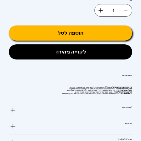
כמות
הוספה לסל
לקנייה מהירה
יתרונות מרכזיים
מותאם לכלבים בינוניים וגדולים (10–40 ק"ג)
– מינון מדויק לקהל היעד העיקרי של מחלות כבד בכלבים.
ממריץ התחדשות תאי כבד
– מכיל סיליבין מרוכז המסייע בבנייה מחדש של רקמת כבד בריאה ומתפקדת.
מנקה רעלים עוצמתי
– מעלה את רמות הגלותתיון בכבד בזכות ה-SAMe ומאיץ פינוי רעלים ותרופות מהגוף.
תומך במערכת העיכול והמרה
– משפר את זרימת המרה ומסייע בחילוף חומרים תקין של שומנים.
טעימות יוצאת דופן
– כדורים ארומטיים הנאכלים ברצון רב, המונעים את הצורך בהאכלה בכפייה ומאבקים מלחיצים.
למי מתאים המוצר
אופן השימוש
טיפ של Medical Vet