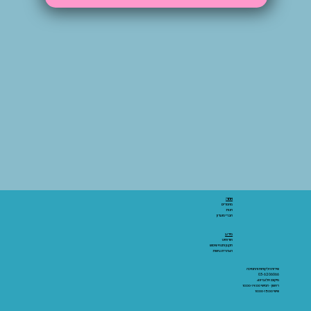
אתר:
מאמרים
חנות
חברי מועדון
מידע:
אודותינו
תקנון ותנאי שימוש
הצהרת נגישות
שירות הלקוחות והתמיכה
03-6206066
מיקום: אלנבי 43
ראשון - חמישי 10:00-19:00
שישי 10:00-15:00