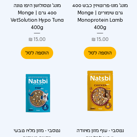
Γ
מונג' מונו-פרוטאין כבש 400
מונג' וטסולושן היפו טונה
גרם שימורים | Monge
400 גרם | Monge
VetSolution Hypo Tuna
Monoprotein Lamb
400g
400g
מחיר
מחיר
הוספה לסל
הוספה לסל
נטסבי - עוף מזון מאודה
נטסבי - מזון מלא טבעי