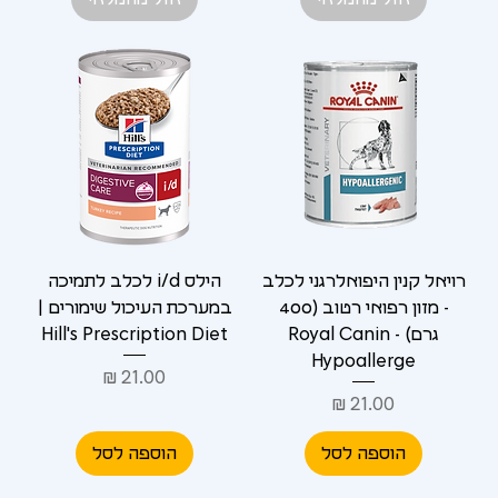
רויאל קנין היפואלרגני לכלב
הילס i/d לכלב לתמיכה
- מזון רפואי רטוב (400
במערכת העיכול שימורים |
גרם) - Royal Canin
Hill's Prescription Diet
Hypoallerge
מחיר
מחיר
הוספה לסל
הוספה לסל