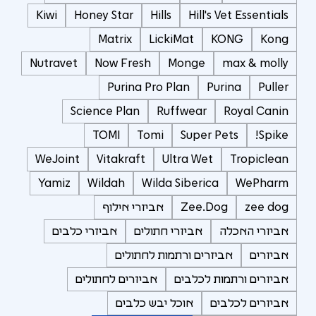
Kiwi
Honey Star
Hills
Hill's Vet Essentials
Matrix
LickiMat
KONG
Kong
Nutravet
Now Fresh
Monge
max & molly
Purina Pro Plan
Purina
Puller
Science Plan
Ruffwear
Royal Canin
TOMI
Tomi
Super Pets
Spike!
WeJoint
Vitakraft
Ultra Wet
Tropiclean
Yamiz
Wildah
Wilda Siberica
WePharm
zee dog
Zee.Dog
אביזרי אילוף
אביזרי האכלה
אביזרי חתולים
אביזרי כלבים
אביזרים
אביזרים ורתמות לחתולים
אביזרים ורתמות לכלבים
אביזרים לחתולים
אביזרים לכלבים
אוכל יבש כלבים