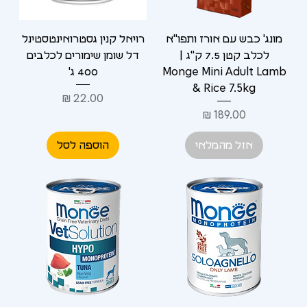
מונג' כבש עם אורז ותפו"א
רויאל קנין גסטרואינטסטינל
לכלב קטן 7.5 ק"ג |
דל שומן שימורים לכלבים
Monge Mini Adult Lamb
400 ג'
& Rice 7.5kg
מחיר
מחיר
אזל מהמלאי
הוספה לסל