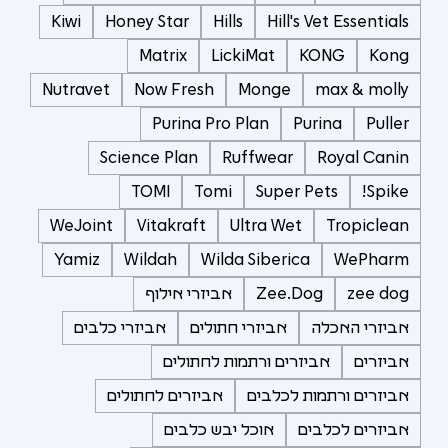
Kiwi
Honey Star
Hills
Hill's Vet Essentials
Matrix
LickiMat
KONG
Kong
Nutravet
Now Fresh
Monge
max & molly
Purina Pro Plan
Purina
Puller
Science Plan
Ruffwear
Royal Canin
TOMI
Tomi
Super Pets
Spike!
WeJoint
Vitakraft
Ultra Wet
Tropiclean
Yamiz
Wildah
Wilda Siberica
WePharm
zee dog
Zee.Dog
אביזרי אילוף
אביזרי האכלה
אביזרי חתולים
אביזרי כלבים
אביזרים
אביזרים ורתמות לחתולים
אביזרים ורתמות לכלבים
אביזרים לחתולים
אביזרים לכלבים
אוכל יבש כלבים