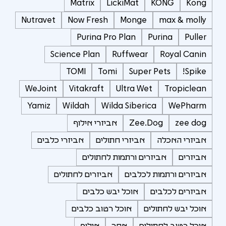
Matrix
LickiMat
KONG
Kong
Nutravet
Now Fresh
Monge
max & molly
Purina Pro Plan
Purina
Puller
Science Plan
Ruffwear
Royal Canin
TOMI
Tomi
Super Pets
Spike!
WeJoint
Vitakraft
Ultra Wet
Tropiclean
Yamiz
Wildah
Wilda Siberica
WePharm
zee dog
Zee.Dog
אביזרי אילוף
אביזרי האכלה
אביזרי חתולים
אביזרי כלבים
אביזרים
אביזרים ורתמות לחתולים
אביזרים ורתמות לכלבים
אביזרים לחתולים
אביזרים לכלבים
אוכל יבש כלבים
אוכל יבש לחתולים
אוכל רטוב כלבים
אוכל רטוב לחתולים
אחר
אילוף