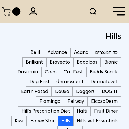
Hills
כל המוצרים
Acana
Advance
Belif
Brilliant
Bravecto
Booglogs
Bionic
Dasuquin
Coco
Cat Fest
Buddy Snack
Dog Fest
dermoscent
Dermatovet
Earth Rated
Douxo
Doggers
DOG IT
Flamingo
Feliway
EicosaDerm
Hill's Prescription Diet
Halti
Fruit Diner
Kiwi
Honey Star
Hills
Hill's Vet Essentials