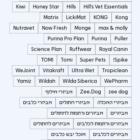
Kiwi
Honey Star
Hills
Hill's Vet Essentials
Matrix
LickiMat
KONG
Kong
Nutravet
Now Fresh
Monge
max & molly
Purina Pro Plan
Purina
Puller
Science Plan
Ruffwear
Royal Canin
TOMI
Tomi
Super Pets
Spike!
WeJoint
Vitakraft
Ultra Wet
Tropiclean
Yamiz
Wildah
Wilda Siberica
WePharm
zee dog
Zee.Dog
אביזרי אילוף
אביזרי האכלה
אביזרי חתולים
אביזרי כלבים
אביזרים
אביזרים ורתמות לחתולים
אביזרים ורתמות לכלבים
אביזרים לחתולים
אביזרים לכלבים
אוכל יבש כלבים