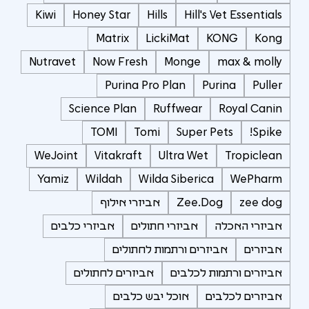
Kiwi
Honey Star
Hills
Hill's Vet Essentials
Matrix
LickiMat
KONG
Kong
Nutravet
Now Fresh
Monge
max & molly
Purina Pro Plan
Purina
Puller
Science Plan
Ruffwear
Royal Canin
TOMI
Tomi
Super Pets
Spike!
WeJoint
Vitakraft
Ultra Wet
Tropiclean
Yamiz
Wildah
Wilda Siberica
WePharm
zee dog
Zee.Dog
אביזרי אילוף
אביזרי האכלה
אביזרי חתולים
אביזרי כלבים
אביזרים
אביזרים ורתמות לחתולים
אביזרים ורתמות לכלבים
אביזרים לחתולים
אביזרים לכלבים
אוכל יבש כלבים