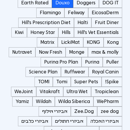
Earth Rated
Douxo
Doggers
DOG IT
Flamingo
Feliway
EicosaDerm
Hill's Prescription Diet
Halti
Fruit Diner
Kiwi
Honey Star
Hills
Hill's Vet Essentials
Matrix
LickiMat
KONG
Kong
Nutravet
Now Fresh
Monge
max & molly
Purina Pro Plan
Purina
Puller
Science Plan
Ruffwear
Royal Canin
TOMI
Tomi
Super Pets
Spike!
WeJoint
Vitakraft
Ultra Wet
Tropiclean
Yamiz
Wildah
Wilda Siberica
WePharm
zee dog
Zee.Dog
אביזרי אילוף
אביזרי האכלה
אביזרי חתולים
אביזרי כלבים