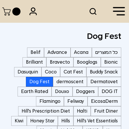
Dog Fest
כל המוצרים
Acana
Advance
Belif
Brilliant
Bravecto
Booglogs
Bionic
Dasuquin
Coco
Cat Fest
Buddy Snack
Dog Fest
dermoscent
Dermatovet
Earth Rated
Douxo
Doggers
DOG IT
Flamingo
Feliway
EicosaDerm
Hill's Prescription Diet
Halti
Fruit Diner
Kiwi
Honey Star
Hills
Hill's Vet Essentials