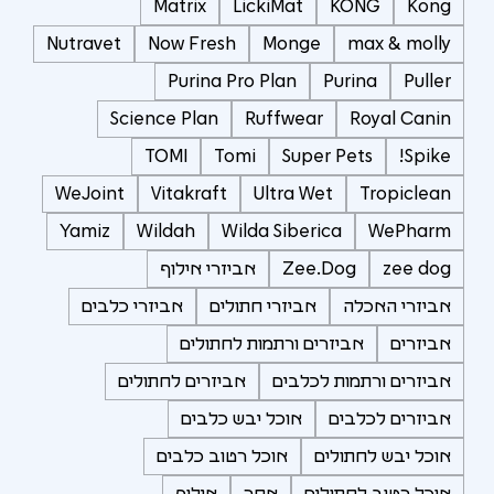
Matrix
LickiMat
KONG
Kong
Nutravet
Now Fresh
Monge
max & molly
Purina Pro Plan
Purina
Puller
Science Plan
Ruffwear
Royal Canin
TOMI
Tomi
Super Pets
Spike!
WeJoint
Vitakraft
Ultra Wet
Tropiclean
Yamiz
Wildah
Wilda Siberica
WePharm
zee dog
Zee.Dog
אביזרי אילוף
אביזרי האכלה
אביזרי חתולים
אביזרי כלבים
אביזרים
אביזרים ורתמות לחתולים
אביזרים ורתמות לכלבים
אביזרים לחתולים
אביזרים לכלבים
אוכל יבש כלבים
אוכל יבש לחתולים
אוכל רטוב כלבים
אוכל רטוב לחתולים
אחר
אילוף