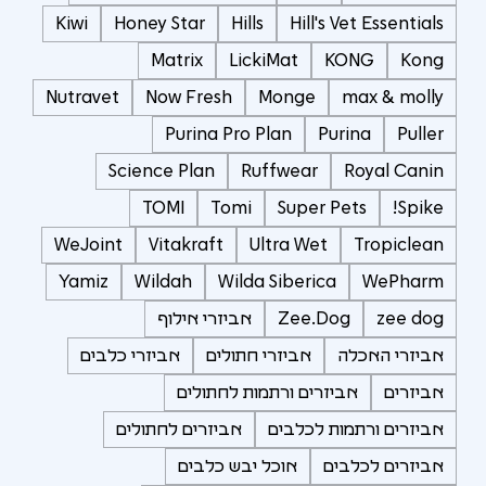
Kiwi
Honey Star
Hills
Hill's Vet Essentials
Matrix
LickiMat
KONG
Kong
Nutravet
Now Fresh
Monge
max & molly
Purina Pro Plan
Purina
Puller
Science Plan
Ruffwear
Royal Canin
TOMI
Tomi
Super Pets
Spike!
WeJoint
Vitakraft
Ultra Wet
Tropiclean
Yamiz
Wildah
Wilda Siberica
WePharm
zee dog
Zee.Dog
אביזרי אילוף
אביזרי האכלה
אביזרי חתולים
אביזרי כלבים
אביזרים
אביזרים ורתמות לחתולים
אביזרים ורתמות לכלבים
אביזרים לחתולים
אביזרים לכלבים
אוכל יבש כלבים