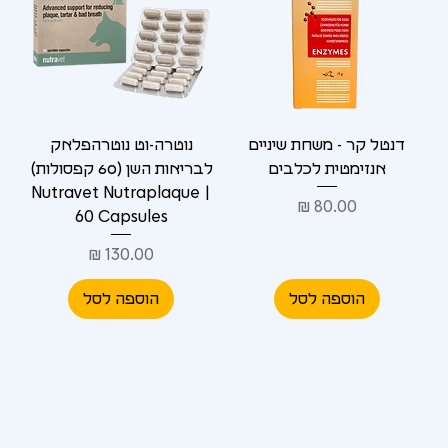
Γ
דנטל קר - משחת שיניים
נוטרה-וט נוטרהפלאק
אנזימטית לכלבים
לבריאות השן (60 קפסולות)
| Nutravet Nutraplaque
מחיר
60 Capsules
מחיר
הוספה לסל
הוספה לסל