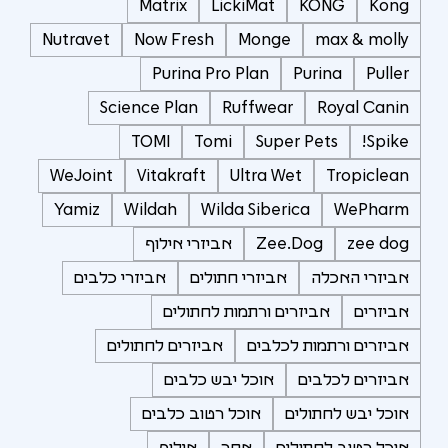
Matrix
LickiMat
KONG
Kong
Nutravet
Now Fresh
Monge
max & molly
Purina Pro Plan
Purina
Puller
Science Plan
Ruffwear
Royal Canin
TOMI
Tomi
Super Pets
Spike!
WeJoint
Vitakraft
Ultra Wet
Tropiclean
Yamiz
Wildah
Wilda Siberica
WePharm
zee dog
Zee.Dog
אביזרי אילוף
אביזרי האכלה
אביזרי חתולים
אביזרי כלבים
אביזרים
אביזרים ורתמות לחתולים
אביזרים ורתמות לכלבים
אביזרים לחתולים
אביזרים לכלבים
אוכל יבש כלבים
אוכל יבש לחתולים
אוכל רטוב כלבים
אוכל רטוב לחתולים
אחר
אילוף