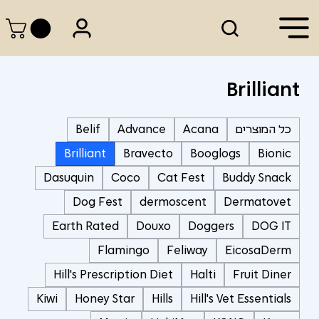
Brilliant
כל המוצרים
Acana
Advance
Belif
Brilliant
Bravecto
Booglogs
Bionic
Dasuquin
Coco
Cat Fest
Buddy Snack
Dog Fest
dermoscent
Dermatovet
Earth Rated
Douxo
Doggers
DOG IT
Flamingo
Feliway
EicosaDerm
Hill's Prescription Diet
Halti
Fruit Diner
Kiwi
Honey Star
Hills
Hill's Vet Essentials