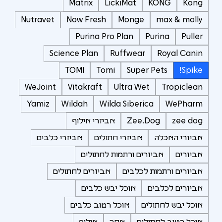
Matrix
LickiMat
KONG
Kong
Nutravet
Now Fresh
Monge
max & molly
Purina Pro Plan
Purina
Puller
Science Plan
Ruffwear
Royal Canin
TOMI
Tomi
Super Pets
Spike!
WeJoint
Vitakraft
Ultra Wet
Tropiclean
Yamiz
Wildah
Wilda Siberica
WePharm
zee dog
Zee.Dog
אביזרי אילוף
אביזרי האכלה
אביזרי חתולים
אביזרי כלבים
אביזרים
אביזרים ורתמות לחתולים
אביזרים ורתמות לכלבים
אביזרים לחתולים
אביזרים לכלבים
אוכל יבש כלבים
אוכל יבש לחתולים
אוכל רטוב כלבים
אוכל רטוב לחתולים
אחר
אילוף