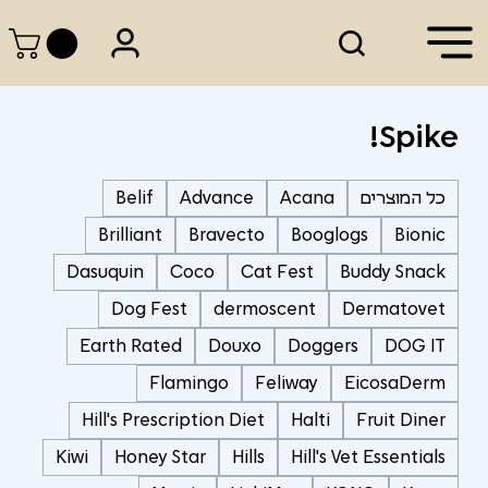
Spike!
כל המוצרים
Acana
Advance
Belif
Brilliant
Bravecto
Booglogs
Bionic
Dasuquin
Coco
Cat Fest
Buddy Snack
Dog Fest
dermoscent
Dermatovet
Earth Rated
Douxo
Doggers
DOG IT
Flamingo
Feliway
EicosaDerm
Hill's Prescription Diet
Halti
Fruit Diner
Kiwi
Honey Star
Hills
Hill's Vet Essentials