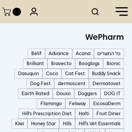
WePharm
כל המוצרים
Acana
Advance
Belif
Brilliant
Bravecto
Booglogs
Bionic
Dasuquin
Coco
Cat Fest
Buddy Snack
Dog Fest
dermoscent
Dermatovet
Earth Rated
Douxo
Doggers
DOG IT
Flamingo
Feliway
EicosaDerm
Hill's Prescription Diet
Halti
Fruit Diner
Kiwi
Honey Star
Hills
Hill's Vet Essentials