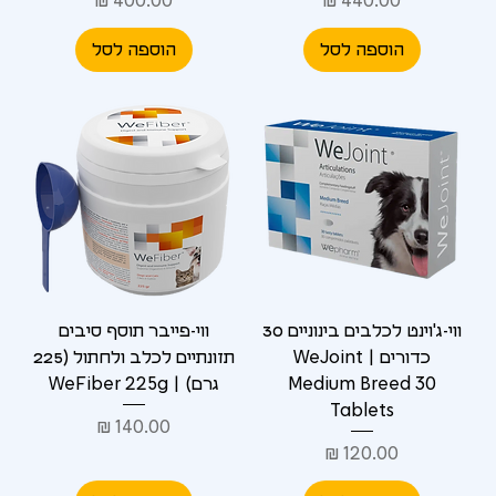
הוספה לסל
הוספה לסל
ווי-ג'וינט לכלבים בינוניים 30
ווי-פייבר תוסף סיבים
כדורים | WeJoint
תזונתיים לכלב ולחתול (225
Medium Breed 30
גרם) | WeFiber 225g
Tablets
מחיר
מחיר